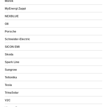
Morek
MyEnergi Zappi
NEXBLUE
O8
Porsche
Schneider-Electric
SICON EMI
Skoda
Spark Line
Sungrow
Teltonika
Tesla
TrinaSolar
V2C