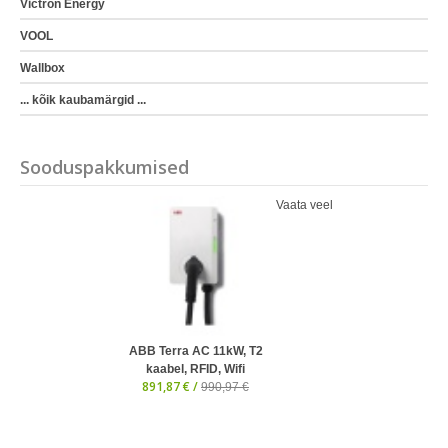
Victron Energy
VOOL
Wallbox
... kõik kaubamärgid ...
Sooduspakkumised
Vaata veel
ABB Terra AC 11kW, T2
kaabel, RFID, Wifi
891,87 € /
990,97 €