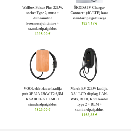
Wallbox Pulsar Plus 22kW,
ŠKODA IV Charger
socket Type 2, must +
Connect+ (4G/LTE) koos
dünaamiline
standardpaigaldusega
1834,17 €
koormusejuhtimine +
standardpaigaldus
1395,00 €
VOOL elektriauto laadija
Morek EV 22kW laadija,
puit 3F 32A 22kW T2 6,5M
3.8" LCD display, LAN,
KAABLIGA + LMC +
WiFi, RFID, ​6.5m kaabel
standardpaigaldus
Type 2 + DLM +
1825,00 €
standardpaigaldus
1168,85 €