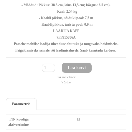
- Mõõdud: Pikkus: 38.5 cm, laius 13,5 cm; kõrgus: 6.5 cm).
- Kaal: 2,54 kg
- Kaabli pikkus, sõiduki pool: 7,5 m
- Kaabli pikkus, taristu pool: 0,9 m
LAADIJA KAPP
7PP915706A
Porsche mobiilse laadija ühenduse ohutuks ja mugavaks hoidmiseks.
Paigaldamiseks seinale või laadimisalusele. Saab kasutada ka õues.
Lisa korvi
Lisa soovikorvi
Võrdle
Parameetrid
PIN koodiga
EI
aktiveerimine