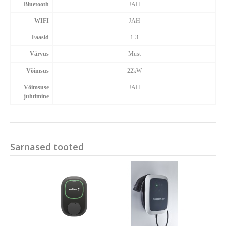
Bluetooth
JAH
WIFI
JAH
Faasid
1-3
Värvus
Must
Võimsus
22kW
Võimsuse
JAH
juhtimine
Sarnased tooted