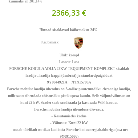
kuumaks al.
201,14 €
2366,33 €
Hinnad sisaldavad käibemaksu 24%
Kaubamärk:
Ühik:
kompl
Laoseis:
Laos
PORSCHE KODULAADIJA 22KW TEQUIPMENT KOMPLEKT sisaldab
laadijat, laadija kappi (ümbrist) ja standardpaigaldust
9Y0044921A + 7PP915706A
Porsche mobiilse laadija ühendus on 5-tollise puutetundliku ekraaniga laadija,
mille saate ühendada tööstusliku pistikupesa kaudu. Selle väljundvõimsus on
kuni 22 kW. Seadet saab seadistada ja kasutada WiFi kaudu.
Porsche mobiilse laadija ühenduse ülevaade.
- Kasutamiseks kodus
- Võimsus: Kuni 22 kW
- toetab täielikult nutikat laadimist Porsche koduenergiahalduriga (osa nr:
9Y0915686)