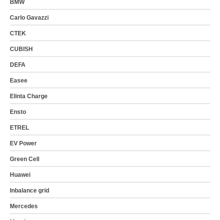
BMW
Carlo Gavazzi
CTEK
CUBISH
DEFA
Easee
Elinta Charge
Ensto
ETREL
EV Power
Green Cell
Huawei
Inbalance grid
Mercedes