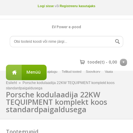
Logi sisse
või
Registreeru kasutajaks
EV Power e-pood
toode(t) -
0,00
Menüü
Minu konto
Tellimuste ajalugu
Tellitud tooted
Soovikorv
Vaata
võrdlust
Esileht
»
Porsche kodulaadija 22KW TEQUIPMENT komplekt koos
standardpaigaldusega
Porsche kodulaadija 22KW
TEQUIPMENT komplekt koos
standardpaigaldusega
Tootegrupid